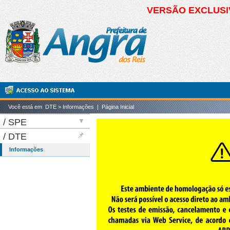
VERSÃO EXCLUSIV
Você está em
DTE
>
Informações
|
Página Inicial
SPE
DTE
Bem Vindo
Acesso ao Sistema
Informações
Legislação Tributária
Perguntas e Respostas
Manuais de Ajuda